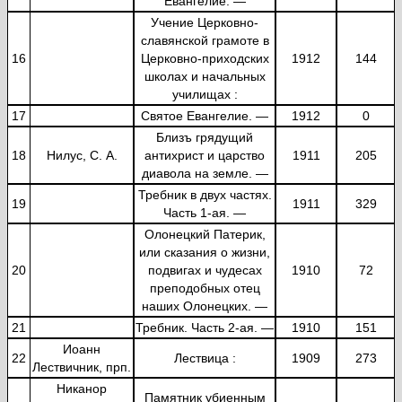
Евангелие. —
Учение Церковно-
славянской грамоте в
16
Церковно-приходских
1912
144
школах и начальных
училищах :
17
Святое Евангелие. —
1912
0
Близъ грядущий
18
Нилус, С. А.
антихрист и царство
1911
205
диавола на земле. —
Требник в двух частях.
19
1911
329
Часть 1-ая. —
Олонецкий Патерик,
или сказания о жизни,
20
подвигах и чудесах
1910
72
преподобных отец
наших Олонецких. —
21
Требник. Часть 2-ая. —
1910
151
Иоанн
22
Лествица :
1909
273
Лествичник, прп.
Никанор
Памятник убиенным