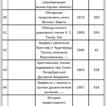
секуляризации
монастырских земель):
Обозрение
60
пророческихъ книгъ
1873
320
Ветхаго Завета
Обиход нотного
61
церковного пения Ч. 2.
1869
554
Тенор, бас
Акафист святителю
Христову и Чудотворцу
62
1866
42
Тихону, епископу
Воронежскому. —
Христианское чтение,
издаваемое при Санкт-
63
1863
538
Петербургской
Духовной Академии :
Акафисты с каноны и
64
прочая душеполезная
1857
634
моления. —
История
православного