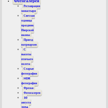
Фотогалерея
Реставрация
монастыря
Светлая
седмица
праздник
Иверской
иконы
Приезд
патриархов
С
высоты
птичьего
полета
Старые
фотографии
HDR
фотографии
Фрески
Фотогалерея
10
августа
2016