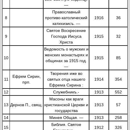
—
Православный
8
противо-католический
1916
36
катихизисъ. —
Святое Воскресение
9
Господа Иисуса
1915
32
Христа
Ведомость о мужских и
женских монастырях и
10
1915
85
общинах за 1915 год.
—
Творения иже во
Ефрем Сирин,
11
святых отца нашего
1914
354
прп.
Ефрема Сирина :
12
Служебникъ.-
1913
552
Масоны как враги
13
Дернов П., свящ.
христианской Церкви и
1913
57
государства
14
Минея Общая. —
1913
258
Библия. Святое
15
1912
326