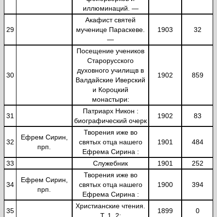
иллюминаций. —
Акафист святей
29
мученице Параскеве.
1903
32
—
Посещение учеников
Старорусского
духовного училищв в
30
1902
859
Валдайские Иверский
и Короцкий
монастыри:
Патриарх Никон :
31
1902
83
биографический очерк
Творения иже во
Ефрем Сирин,
32
святых отца нашего
1901
484
прп.
Ефрема Сирина :
33
Служебник
1901
252
Творения иже во
Ефрем Сирин,
34
святых отца нашего
1900
394
прп.
Ефрема Сирина :
Христианские чтения.
35
1899
0
Т. 1. 2: