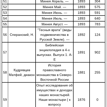
51
Минея Апрель. —
1893
304
52
Минея Май. —
1893
575
53
Минея Июнь. —
1893
591
54
Минея Июль. —
1893
640
55
Минея Август. —
1893
783
"Тесныя врата" (виды
56
Сперанский, Н.
подвижничества в
1892
124
Русской Земле). —
Библейская
энциклопедия в 4-х
57
1891
902
выпусках. Выпуск 1. А-
Е
История
Кудрявцев
православного
58
1881
255
Матфей, диакон
монашества в Северо-
Восточной России
Опыт исследования об
имуществах и доходах
наших монастырей.
59
Наши монастыри ( к
1876
0
вопросу