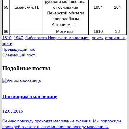
русскаго монашества,
65
Казанский, П.
от основания
1854
204
Печерской обители
преподобным
Антонием… —
66
Молитвы :
1810
38
1810
,
1947
,
библиотека Иверского монастыря
,
опись
,
старинные
книги
Предыдущий пост
Следующий пост
Подобные посты
Поговорим о масленице
12.03.2016
Сейчас повсюду проходят масличные гуляния. Мы попросили
пастырей высказать свое мнение по поводу масленицы,