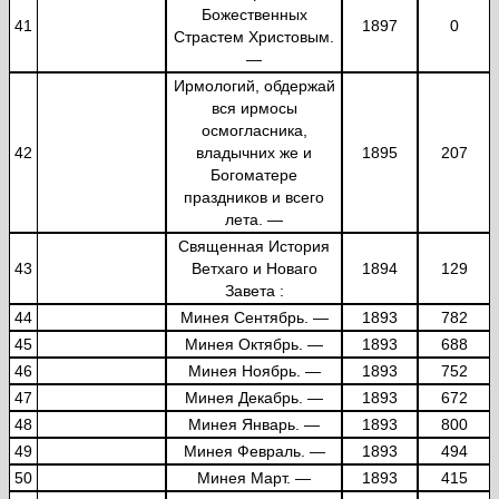
Божественных
41
1897
0
Страстем Христовым.
—
Ирмологий, обдержай
вся ирмосы
осмогласника,
42
владычних же и
1895
207
Богоматере
праздников и всего
лета. —
Священная История
43
Ветхаго и Новаго
1894
129
Завета :
44
Минея Сентябрь. —
1893
782
45
Минея Октябрь. —
1893
688
46
Минея Ноябрь. —
1893
752
47
Минея Декабрь. —
1893
672
48
Минея Январь. —
1893
800
49
Минея Февраль. —
1893
494
50
Минея Март. —
1893
415