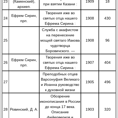
23
(Каменский),
1909
18
при взятии Казани :
архиеп.
Творения иже во
Ефрем Сирин,
24
святых отца нашего
1908
430
прп.
Ефрема Сирина :
Служба с акафистом
на перенесение
25
мощей святаго Иакова
1908
96
чудотворца
Боровичского. —
Творения иже во
Ефрем Сирин,
26
святых отца нашего
1907
404
прп.
Ефрема Сирина :
Преподобных отцев
Варсонуфия Великаго
27
1905
496
и Иоанна руководство
к духовной жизни
Обозрение
иконописания в России
до конца 17 века.
28
Ровинский, Д. А.
1903
320
Описание
фейерверков и