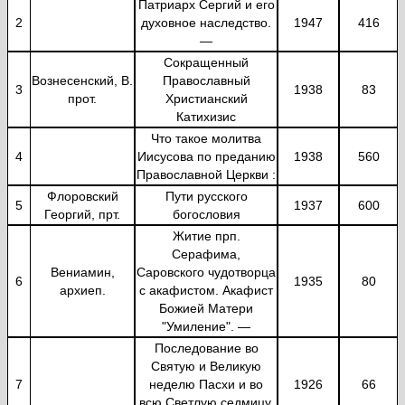
Патриарх Сергий и его
2
духовное наследство.
1947
416
—
Сокращенный
Вознесенский, В.
Православный
3
1938
83
прот.
Христианский
Катихизис
Что такое молитва
4
Иисусова по преданию
1938
560
Православной Церкви :
Флоровский
Пути русского
5
1937
600
Георгий, прт.
богословия
Житие прп.
Серафима,
Вениамин,
Саровского чудотворца
6
1935
80
архиеп.
с акафистом. Акафист
Божией Матери
"Умиление". —
Последование во
Святую и Великую
7
неделю Пасхи и во
1926
66
всю Светлую седмицу.