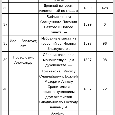
Древний патерик,
36
1899
428
изложенный по главам
Библия : книги
Священного Писания
37
1899
0
Ветхого и Нового
Завета. —
Избранные места из
Иоанн Златоуст,
38
творений св. Иоанна
1897
96
свт.
Златоустого :
Сборник законов о
Проволович,
39
монашествующем
1897
98
Александр
духовенстве. —
Три канона : Иисусу
Сладчайшему, Божией
Матери и Ангелу
Хранителю с
40
1897
72
присовокуплением
двух акафистов
Сладчайшему Господу
нашему И
Акафист