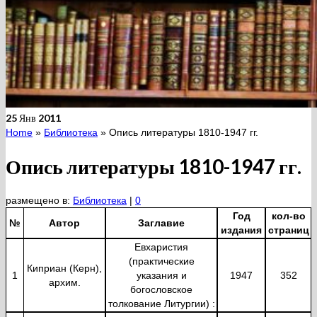
25
Янв 2011
Home
»
Библиотека
»
Опись литературы 1810-1947 гг.
Опись литературы 1810-1947 гг.
размещено в:
Библиотека
|
0
Год
кол-во
№
Автор
Заглавие
издания
страниц
Евхаристия
(практические
Киприан (Керн),
1
указания и
1947
352
архим.
богословское
толкование Литургии) :