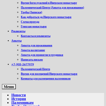
Время богослужений в Иверском монастыре
Паломнический Центр (Анкета для проживания)
Требы (Записки)
Как добраться до Иверского монастыря
Схема проезда
Генплан монастыря
Реквизиты
Контакты и реквизиты
Анкеты
Анкета для проживания
Анкета на питание
Анкета для принятие в трудники
Написать письмо
+7-903-2677979
Паломнический Центр
Время для посещений Иверского монастыря
Комнаты для размещения паломников
Меню
Новости
История
Паломникам