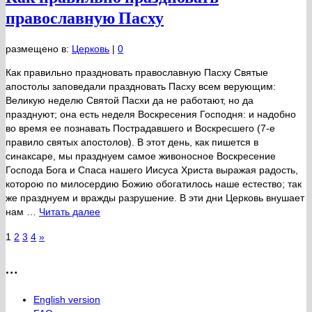
православную Пасху
размещено в:
Церковь
|
0
Как правильно праздновать православную Пасху Святые
апостолы заповедали праздновать Пасху всем верующим:
Великую неделю Святой Пасхи да не работают, но да
празднуют; она есть неделя Воскресения Господня: и надобно
во время ее познавать Пострадавшего и Воскресшего (7-е
правило святых апостолов). В этот день, как пишется в
синаксаре, мы празднуем самое живоносное Воскресение
Господа Бога и Спаса нашего Иисуса Христа выражая радость,
которою по милосердию Божию обогатилось наше естество; так
же празднуем и вражды разрушение. В эти дни Церковь внушает
нам …
Читать далее
1
2
3
4
»
…
English version