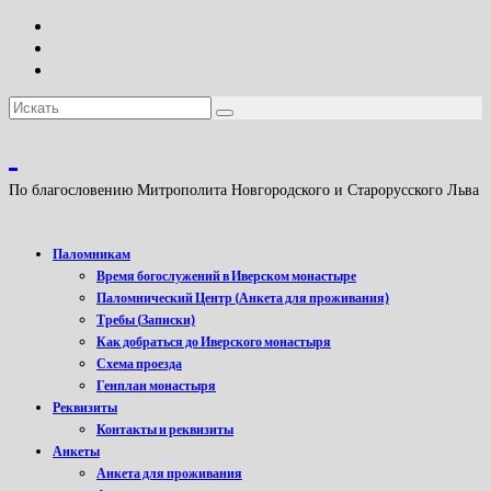
Искать:
По благословению Митрополита Новгородского и Старорусского Льва
Паломникам
Время богослужений в Иверском монастыре
Паломнический Центр (Анкета для проживания)
Требы (Записки)
Как добраться до Иверского монастыря
Схема проезда
Генплан монастыря
Реквизиты
Контакты и реквизиты
Анкеты
Анкета для проживания