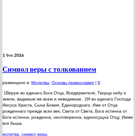
1
Фев 2016
Символ веры с толкованием
размещено в:
Молитвы
,
Основы православия
|
0
1Верую во единаго Бога Отца, Вседержителя, Творца небу и
земли, видимым же всем и невидимым. 2И во единаго Господа
Иисуса Христа, Сына Божия, Единороднаго, Иже от Отца
рожденнаго прежде всех век; Света от Света, Бога истинна от
Бога истинна, рожденна, несотворенна, единосущна Отцу, Имже
вся быша.
молитва
,
символ веры