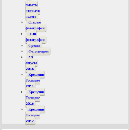
высоты
птичьего
полета
Старые
фотографии
HDR
фотографии
Фрески
Фотогалерея
10
августа
2016
Крещение
Господне
2015
Крещение
Господне
2016
Крещение
Господне
2017