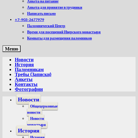
Анкета на питание
Анкета для принятие в трудники
Написать письмо
+7-903-2677979
Паломнический Центр
Время для посещений Иверского монастыря
Комнаты для размещения паломников
Меню
Новости
История
Паломникам
Требы (Записки)
Анкеты
Контакты
Фотографии
Новости
Общецерковные
новости
Новости
монастыря
История
История