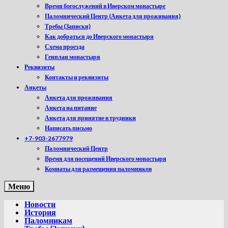
Время богослужений в Иверском монастыре
Паломнический Центр (Анкета для проживания)
Требы (Записки)
Как добраться до Иверского монастыря
Схема проезда
Генплан монастыря
Реквизиты
Контакты и реквизиты
Анкеты
Анкета для проживания
Анкета на питание
Анкета для принятие в трудники
Написать письмо
+7-903-2677979
Паломнический Центр
Время для посещений Иверского монастыря
Комнаты для размещения паломников
Меню
Новости
История
Паломникам