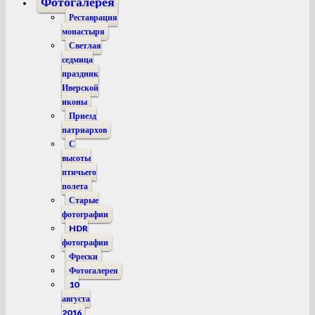
Фотогалерея
Реставрация
монастыря
Светлая
седмица
праздник
Иверской
иконы
Приезд
патриархов
С
высоты
птичьего
полета
Старые
фотографии
HDR
фотографии
Фрески
Фотогалерея
10
августа
2016