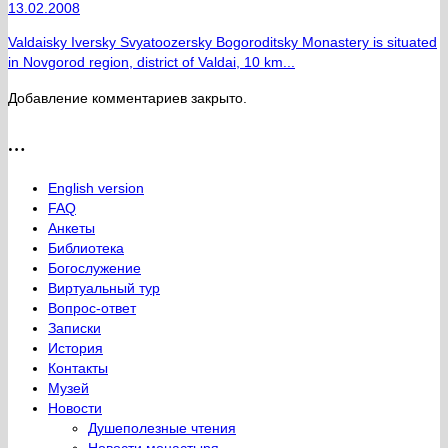
13.02.2008
Valdaisky Iversky Svyatoozersky Bogoroditsky Monastery is situated
in Novgorod region, district of Valdai, 10 km...
Добавление комментариев закрыто.
…
English version
FAQ
Анкеты
Библиотека
Богослужение
Виртуальный тур
Вопрос-ответ
Записки
История
Контакты
Музей
Новости
Душеполезные чтения
Новости монастыря