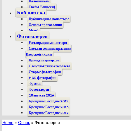
Паломникам
Требы (Записки)
Библиотека
Публикации о монастыре
Основы православия
Музей
Фотогалерея
Реставрация монастыря
Светлая седмица праздник
Иверской иконы
Приезд патриархов
С высоты птичьего полета
Старые фотографии
HDR фотографии
Фрески
Фотогалерея
10 августа 2016
Крещение Господне 2015
Крещение Господне 2016
Крещение Господне 2017
Home
»
Осень
»
Фотогалерея