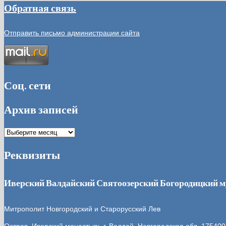
Обратная связь
Отправить письмо администрации сайта
Соц. сети
Архив записей
Архив
записей
Реквизиты
Иверский Валдайский Святоозерский Богородицкий 
Митрополит Новгородский и Старорусский Лев
Остров, Иверский монастырь
г. Валдай, Новгородская обл. 175400