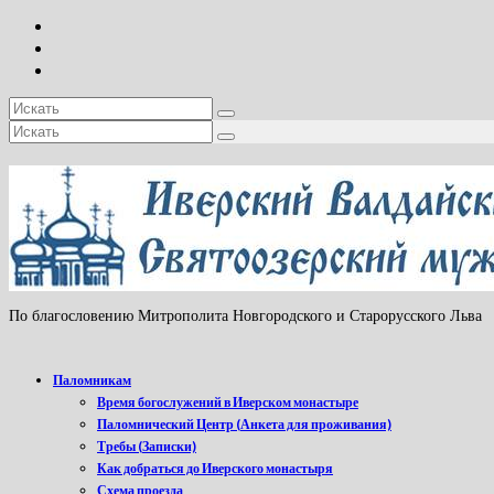
Искать:
Искать:
По благословению Митрополита Новгородского и Старорусского Льва
Паломникам
Время богослужений в Иверском монастыре
Паломнический Центр (Анкета для проживания)
Требы (Записки)
Как добраться до Иверского монастыря
Схема проезда