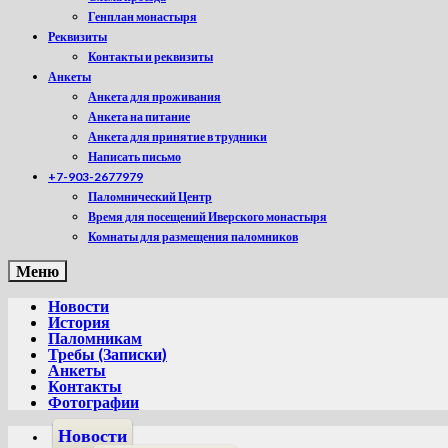
Генплан монастыря
Реквизиты
Контакты и реквизиты
Анкеты
Анкета для проживания
Анкета на питание
Анкета для принятие в трудники
Написать письмо
+7-903-2677979
Паломнический Центр
Время для посещений Иверского монастыря
Комнаты для размещения паломников
Меню
Новости
История
Паломникам
Требы (Записки)
Анкеты
Контакты
Фотографии
Новости