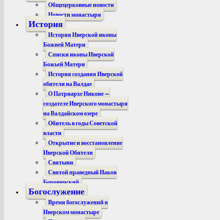
Общецерковные новости
Новости монастыря
История
История Иверской иконы
Божией Матери
Списки иконы Иверской
Божьей Матери
История создания Иверской
обители на Валдае
О Патриархе Никоне —
создателе Иверского монастыря
на Валдайском озере
Обитель в годы Советской
власти
Открытие и восстановление
Иверской Обители
Святыни
Святой праведный Иаков
Боровичский
Богослужение
Время богослужений в
Иверском монастыре