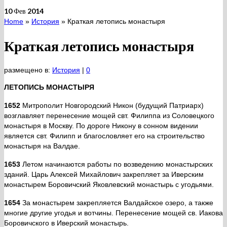
10
Фев 2014
Home
»
История
»
Краткая летопись монастыря
Краткая летопись монастыря
размещено в:
История
|
0
ЛЕТОПИСЬ МОНАСТЫРЯ
1652
Митрополит Новгородский Никон (будущий Патриарх)
возглавляет перенесение мощей свт. Филиппа из Соловецкого
монастыря в Москву. По дороге Никону в сонном видении
является свт. Филипп и благословляет его на строительство
монастыря на Валдае.
1653
Летом начинаются работы по возведению монастырских
зданий. Царь Алексей Михайлович закрепляет за Иверским
монастырем Боровичский Яковлевский монастырь с угодьями.
1654
За монастырем закрепляется Валдайское озеро, а также
многие другие угодья и вотчины. Перенесение мощей св. Иакова
Боровичского в Иверский монастырь.