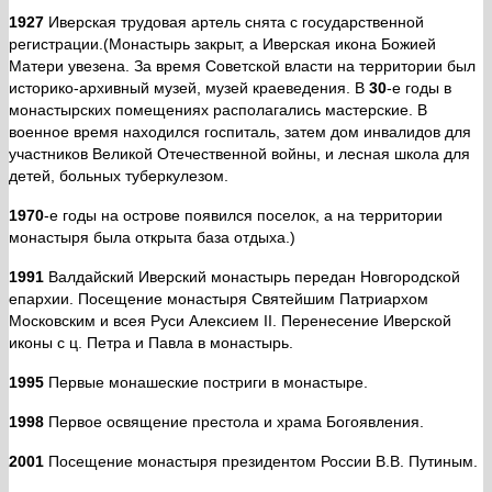
1927
Иверская трудовая артель снята с государственной
регистрации.(Монастырь закрыт, а Иверская икона Божией
Матери увезена. За время Советской власти на территории был
историко-архивный музей, музей краеведения. В
30
-е годы в
монастырских помещениях располагались мастерские. В
военное время находился госпиталь, затем дом инвалидов для
участников Великой Отечественной войны, и лесная школа для
детей, больных туберкулезом.
1970
-е годы на острове появился поселок, а на территории
монастыря была открыта база отдыха.)
1991
Валдайский Иверский монастырь передан Новгородской
епархии. Посещение монастыря Святейшим Патриархом
Московским и всея Руси Алексием II. Перенесение Иверской
иконы с ц. Петра и Павла в монастырь.
1995
Первые монашеские постриги в монастыре.
1998
Первое освящение престола и храма Богоявления.
2001
Посещение монастыря президентом России В.В. Путиным.