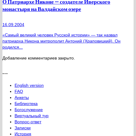
О Патриархе Никоне — создателе Иверского
монастыря на Валдайском озере
16.09.2004
«Самый великий человек Русской истории» — так назвал
патриарха Никона митрополит Антоний (Храповицкий). Он
родился...
Добавление комментариев закрыто.
…
English version
FAQ
Анкеты
Библиотека
Богослужение
Виртуальный тур
Вопрос-ответ
Записки
История