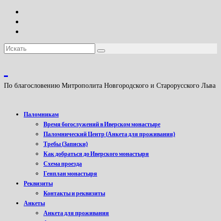
Искать:
По благословению Митрополита Новгородского и Старорусского Льва
Паломникам
Время богослужений в Иверском монастыре
Паломнический Центр (Анкета для проживания)
Требы (Записки)
Как добраться до Иверского монастыря
Схема проезда
Генплан монастыря
Реквизиты
Контакты и реквизиты
Анкеты
Анкета для проживания