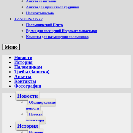
Анкета на питание
Анкета для принятие в трудники
Написать письмо
+7-903-2677979
Паломнический Центр
Время для посещений Иверского монастыря
Комнаты для размещения паломников
Меню
Новости
История
Паломникам
Требы (Записки)
Анкеты
Контакты
Фотографии
Новости
Общецерковные
новости
Новости
монастыря
История
История