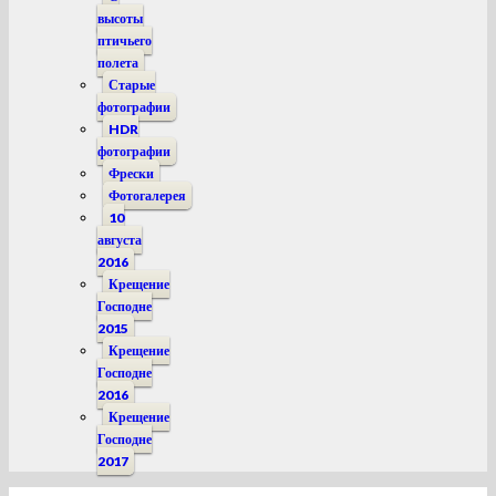
высоты
птичьего
полета
Старые
фотографии
HDR
фотографии
Фрески
Фотогалерея
10
августа
2016
Крещение
Господне
2015
Крещение
Господне
2016
Крещение
Господне
2017