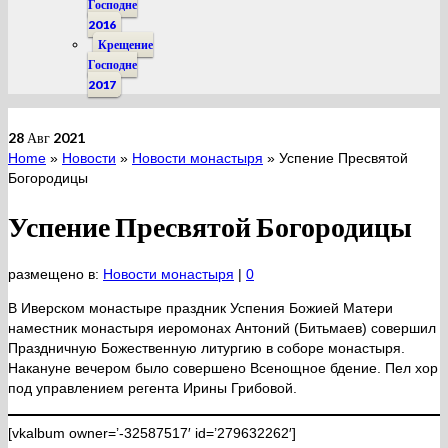
Господне
2016
Крещение
Господне
2017
28
Авг 2021
Home
»
Новости
»
Новости монастыря
»
Успение Пресвятой
Богородицы
Успение Пресвятой Богородицы
размещено в:
Новости монастыря
|
0
В Иверском монастыре праздник Успения Божией Матери
наместник монастыря иеромонах Антоний (Битьмаев) совершил
Праздничную Божественную литургию в соборе монастыря.
Накануне вечером было совершено Всенощное бдение. Пел хор
под управлением регента Ирины Грибовой.
[vkalbum owner=’-32587517′ id=’279632262′]