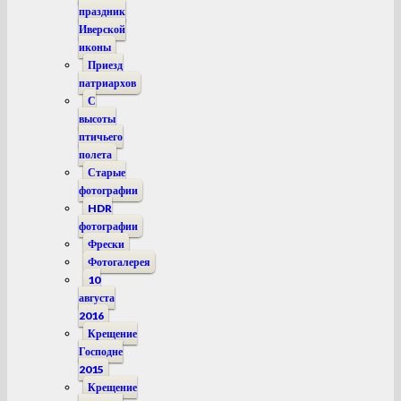
праздник
Иверской
иконы
Приезд
патриархов
С
высоты
птичьего
полета
Старые
фотографии
HDR
фотографии
Фрески
Фотогалерея
10
августа
2016
Крещение
Господне
2015
Крещение