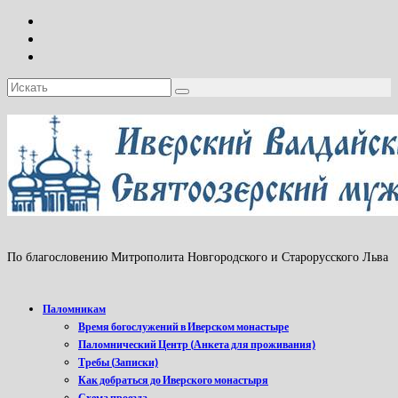
Искать:
По благословению Митрополита Новгородского и Старорусского Льва
Паломникам
Время богослужений в Иверском монастыре
Паломнический Центр (Анкета для проживания)
Требы (Записки)
Как добраться до Иверского монастыря
Схема проезда