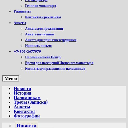
Генплан монастыря
Реквизиты
Контакты и реквизиты
Анкеты
Анкета для проживания
Анкета на питание
Анкета для принятие в трудники
Написать письмо
+7-903-2677979
Паломнический Центр
Время для посещений Иверского монастыря
Комнаты для размещения паломников
Меню
Новости
История
Паломникам
Требы (Записки)
Анкеты
Контакты
Фотографии
Новости