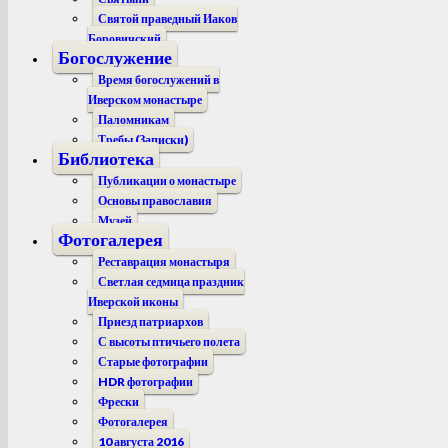
Святой праведный Иаков
Боровичский
Богослужение
Время богослужений в
Иверском монастыре
Паломникам
Требы (Записки)
Библиотека
Публикации о монастыре
Основы православия
Музей
Фотогалерея
Реставрация монастыря
Светлая седмица праздник
Иверской иконы
Приезд патриархов
С высоты птичьего полета
Старые фотографии
HDR фотографии
Фрески
Фотогалерея
10 августа 2016