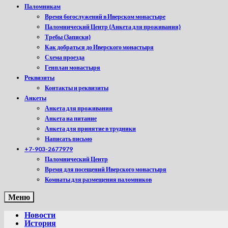
Паломникам
Время богослужений в Иверском монастыре
Паломнический Центр (Анкета для проживания)
Требы (Записки)
Как добраться до Иверского монастыря
Схема проезда
Генплан монастыря
Реквизиты
Контакты и реквизиты
Анкеты
Анкета для проживания
Анкета на питание
Анкета для принятие в трудники
Написать письмо
+7-903-2677979
Паломнический Центр
Время для посещений Иверского монастыря
Комнаты для размещения паломников
Меню
Новости
История