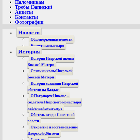
Паломникам
Требы (Записки)
Анкеты
Контакты
Фотографии
Новости
Общецерковные новости
Новости монастыря
История
История Иверской иконы
Божией Матери
Списки иконы Иверской
Божьей Матери
История создания Иверской
обители на Валдае
О Патриархе Никоне —
создателе Иверского монастыря
на Валдайском озере
Обитель в годы Советской
власти
Открытие и восстановление
Иверской Обители
Святыни