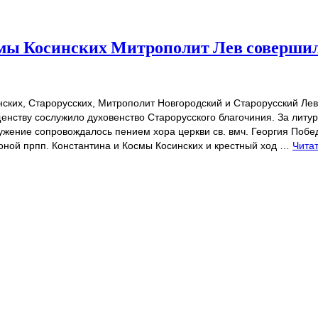
осмы Косинских Митрополит Лев соверши
синских, Старорусских, Митрополит Новгородский и Старорусский Ле
енству сослужило духовенство Старорусского благочиния. За литу
ужение сопровождалось пением хора церкви св. вмч. Георгия Поб
оной прпп. Константина и Космы Косинских и крестный ход …
Чита