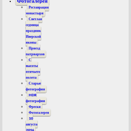
Фотогалерея
Реставрация
монастыря
Светлая
седмица
праздник
Иверской
иконы
Приезд
патриархов
С
высоты
птичьего
полета
Старые
фотографии
HDR
фотографии
Фрески
Фотогалерея
10
августа
2016