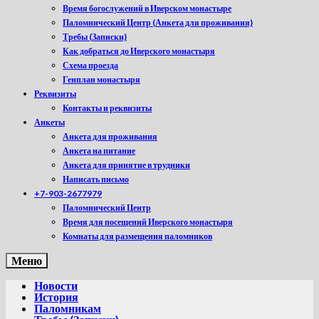
Время богослужений в Иверском монастыре
Паломнический Центр (Анкета для проживания)
Требы (Записки)
Как добраться до Иверского монастыря
Схема проезда
Генплан монастыря
Реквизиты
Контакты и реквизиты
Анкеты
Анкета для проживания
Анкета на питание
Анкета для принятие в трудники
Написать письмо
+7-903-2677979
Паломнический Центр
Время для посещений Иверского монастыря
Комнаты для размещения паломников
Меню
Новости
История
Паломникам