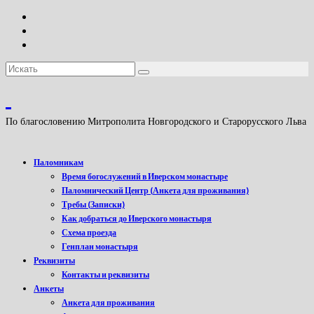
Искать:
По благословению Митрополита Новгородского и Старорусского Льва
Паломникам
Время богослужений в Иверском монастыре
Паломнический Центр (Анкета для проживания)
Требы (Записки)
Как добраться до Иверского монастыря
Схема проезда
Генплан монастыря
Реквизиты
Контакты и реквизиты
Анкеты
Анкета для проживания