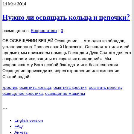
11
Май 2014
Нужно ли освящать кольца и цепочки?
размещено в:
Вопрос-ответ
|
0
ОБ ОСВЯЩЕНИИ ВЕЩЕЙ Освящение — это один из обрядов,
установленных Православной Церковью. Освящая тот или иной
предмет, мы призываем помощь Господа и Духа Святаго для его
сохранности или защиты от «вражьих нападений». Мы
испрашиваем у Бога особой благодати или благословения.
Освящение производится через окропление или омовение
Святой водой.
крестик
,
освятить кольца
,
освятить крестик
,
освятить цепочку
,
освящение крестика
,
освящение машины
…
English version
FAQ
Анкеты