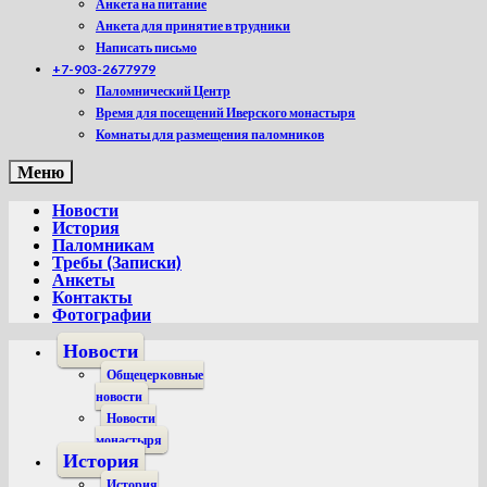
Анкета на питание
Анкета для принятие в трудники
Написать письмо
+7-903-2677979
Паломнический Центр
Время для посещений Иверского монастыря
Комнаты для размещения паломников
Меню
Новости
История
Паломникам
Требы (Записки)
Анкеты
Контакты
Фотографии
Новости
Общецерковные
новости
Новости
монастыря
История
История