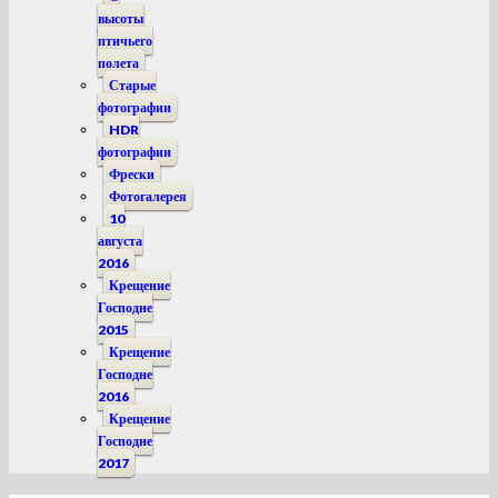
высоты
птичьего
полета
Старые
фотографии
HDR
фотографии
Фрески
Фотогалерея
10
августа
2016
Крещение
Господне
2015
Крещение
Господне
2016
Крещение
Господне
2017