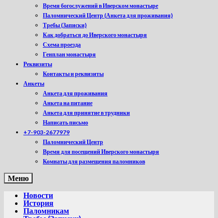
Время богослужений в Иверском монастыре
Паломнический Центр (Анкета для проживания)
Требы (Записки)
Как добраться до Иверского монастыря
Схема проезда
Генплан монастыря
Реквизиты
Контакты и реквизиты
Анкеты
Анкета для проживания
Анкета на питание
Анкета для принятие в трудники
Написать письмо
+7-903-2677979
Паломнический Центр
Время для посещений Иверского монастыря
Комнаты для размещения паломников
Меню
Новости
История
Паломникам