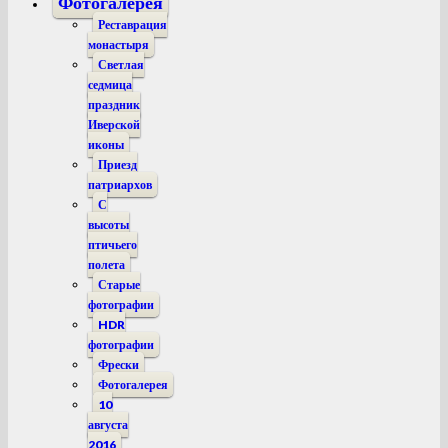
Фотогалерея
Реставрация
монастыря
Светлая
седмица
праздник
Иверской
иконы
Приезд
патриархов
С
высоты
птичьего
полета
Старые
фотографии
HDR
фотографии
Фрески
Фотогалерея
10
августа
2016