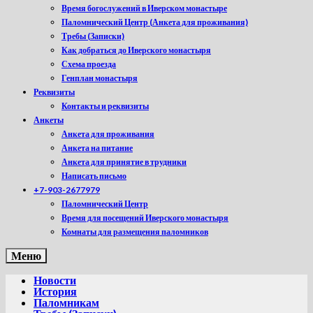
Время богослужений в Иверском монастыре
Паломнический Центр (Анкета для проживания)
Требы (Записки)
Как добраться до Иверского монастыря
Схема проезда
Генплан монастыря
Реквизиты
Контакты и реквизиты
Анкеты
Анкета для проживания
Анкета на питание
Анкета для принятие в трудники
Написать письмо
+7-903-2677979
Паломнический Центр
Время для посещений Иверского монастыря
Комнаты для размещения паломников
Меню
Новости
История
Паломникам