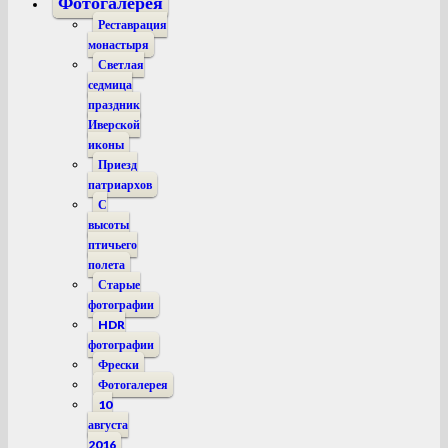
Фотогалерея
Реставрация
монастыря
Светлая
седмица
праздник
Иверской
иконы
Приезд
патриархов
С
высоты
птичьего
полета
Старые
фотографии
HDR
фотографии
Фрески
Фотогалерея
10
августа
2016