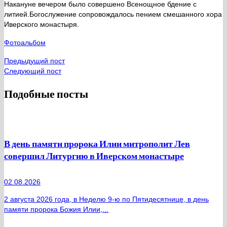
Накануне вечером было совершено Всенощное бдение с
литией.Богослужение сопровождалось пением смешанного хора
Иверского монастыря.
Фотоальбом
Предыдущий пост
Следующий пост
Подобные посты
В день памяти пророка Илии митрополит Лев
совершил Литургию в Иверском монастыре
02.08.2026
2 августа 2026 года, в Неделю 9-ю по Пятидесятнице, в день
памяти пророка Божия Илии,...