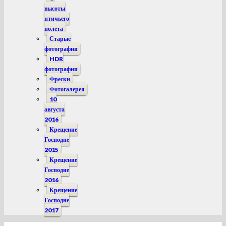
высоты
птичьего
полета
Старые
фотографии
HDR
фотографии
Фрески
Фотогалерея
10
августа
2016
Крещение
Господне
2015
Крещение
Господне
2016
Крещение
Господне
2017