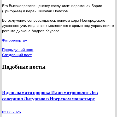
Его Высокопреосвященству сослужили: иеромонах Борис
(Григорьев) и иерей Николай Полозов.
Богослужение сопровождалось пением хора Новгородского
духовного училища и всех молящихся в храме под управлением
регента диакона Андрея Каурова.
Фоторепортаж
Предыдущий пост
Следующий пост
Подобные посты
В день памяти пророка Илии митрополит Лев
совершил Литургию в Иверском монастыре
02.08.2026