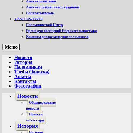
Анкета на питание
Анкета для принятие в трудники
Написать письмо
+7-903-2677979
Паломнический Центр
Время для посещений Иверского монастыря
Комнаты для размещения паломников
Меню
Новости
История
Паломникам
Требы (Записки)
Анкеты
Контакты
Фотографии
Новости
Общецерковные
новости
Новости
монастыря
История
История