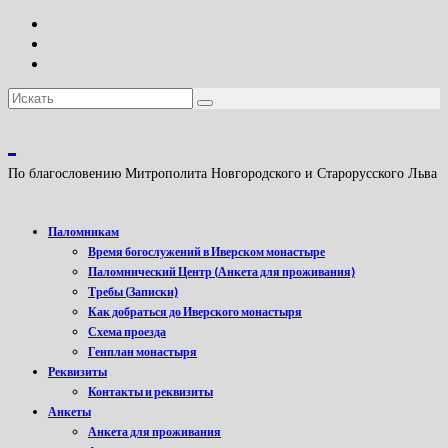
Искать:
По благословению Митрополита Новгородского и Старорусского Льва
Паломникам
Время богослужений в Иверском монастыре
Паломнический Центр (Анкета для проживания)
Требы (Записки)
Как добраться до Иверского монастыря
Схема проезда
Генплан монастыря
Реквизиты
Контакты и реквизиты
Анкеты
Анкета для проживания