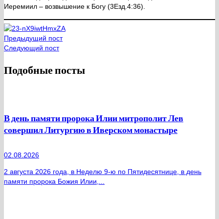
Иере­ми­ил – воз­вы­ше­ние к Бо­гу (3Езд.4:36).
Предыдущий пост
Следующий пост
Подобные посты
В день памяти пророка Илии митрополит Лев
совершил Литургию в Иверском монастыре
02.08.2026
2 августа 2026 года, в Неделю 9-ю по Пятидесятнице, в день
памяти пророка Божия Илии,...