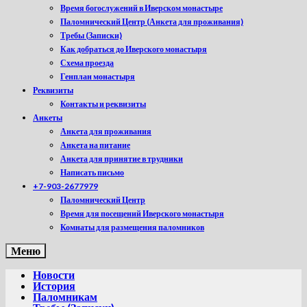
Время богослужений в Иверском монастыре
Паломнический Центр (Анкета для проживания)
Требы (Записки)
Как добраться до Иверского монастыря
Схема проезда
Генплан монастыря
Реквизиты
Контакты и реквизиты
Анкеты
Анкета для проживания
Анкета на питание
Анкета для принятие в трудники
Написать письмо
+7-903-2677979
Паломнический Центр
Время для посещений Иверского монастыря
Комнаты для размещения паломников
Меню
Новости
История
Паломникам