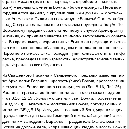
стра­тиг Ми­ха­ил (имя его в пе­ре­во­де с ев­рей­ско­го – «кто как
Бог») – вер­ный слу­жи­тель Бо­жий, ибо он низ­ри­нул с Неба воз­
гор­див­ше­го­ся ден­ни­цу с дру­ги­ми пав­ши­ми ду­ха­ми. А к осталь­
ным Ан­гель­ским Си­лам он вос­клик­нул: «Вон­мем! Ста­нем доб­ре
пред Со­зда­те­лем на­шим и не по­мыс­лим неугод­но­го Бо­гу!». По
Цер­ков­но­му пре­да­нию, за­пе­чат­лен­но­му в служ­бе Ар­хи­стра­ти­гу
Ми­ха­и­лу, он при­ни­мал уча­стие во мно­гих вет­хо­за­вет­ных со­бы­ти­
ях. Во вре­мя вы­хо­да из­ра­иль­тян из Егип­та он пред­во­ди­тель­ство­
вал им в ви­де стол­па об­лач­но­го днем и стол­па ог­нен­но­го но­чью.
Через него яви­лась Си­ла Гос­под­ня, уни­что­жив­шая егип­тян и фа­
ра­о­на, пре­сле­до­вав­ших из­ра­иль­тян. Ар­хи­стра­тиг Ми­ха­ил за­щи­
щал Из­ра­иль во всех бед­стви­ях.
Из Свя­щен­но­го Пи­са­ния и Свя­щен­но­го Пре­да­ния из­вест­ны так­
же Ар­хан­ге­лы: Гав­ри­ил – кре­пость (си­ла) Бо­жия, про­воз­вест­ник
и слу­жи­тель Бо­же­ствен­но­го все­мо­гу­ще­ства (Дан.8:16; Лк.1:26);
Ра­фа­ил – вра­че­ва­ние Бо­жие, це­ли­тель че­ло­ве­че­ских неду­гов
(Тов.3:16, 12:15); Ури­ил – огонь или свет Бо­жий, про­све­ти­тель
(3Езд.5:20); Се­ла­фи­ил – мо­лит­вен­ник Бо­жий, по­буж­да­ю­щий к
мо­лит­ве (3Езд.5:16); Иегу­ди­ил – сла­вя­щий Бо­га, укреп­ля­ю­щий
труж­да­ю­щих­ся для сла­вы Гос­под­ней и хо­да­тай­ству­ю­щий о воз­
да­я­нии им за по­дви­ги; Вара­хи­ил – раз­да­я­тель бла­го­сло­ве­ния
Бо­жия на доб­рые де­ла, ис­пра­ши­ва­ю­щий лю­дям ми­ло­сти Бо­жий;