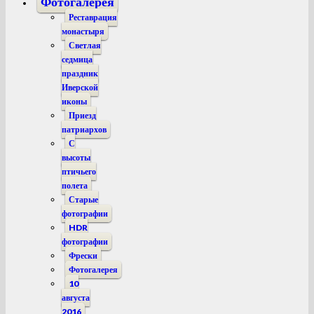
Фотогалерея
Реставрация
монастыря
Светлая
седмица
праздник
Иверской
иконы
Приезд
патриархов
С
высоты
птичьего
полета
Старые
фотографии
HDR
фотографии
Фрески
Фотогалерея
10
августа
2016