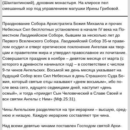
(Шахтахтинский), духовник монастыря. На клиросе пел
смешанный хор под управлением матушки Ирины Грибовой.
Празд­но­ва­ние Со­бо­ра Ар­хи­стра­ти­га Бо­жия Ми­ха­и­ла и про­чих
Небес­ных Сил бес­плот­ных уста­нов­ле­но в на­ча­ле IV ве­ка на По­
мест­ном Ла­оди­кий­ском Со­бо­ре, быв­шем за несколь­ко лет до
Пер­во­го Все­лен­ско­го Со­бо­ра. Ла­оди­кий­ский Со­бор 35-м пра­ви­
лом осу­дил и от­верг ере­ти­че­ское по­кло­не­ние Ан­ге­лам как твор­
цам и пра­ви­те­лям ми­ра и утвер­дил пра­во­слав­ное их по­чи­та­ние.
Со­вер­ша­ет­ся празд­ник в но­яб­ре – де­вя­том ме­ся­це от мар­та (с
ко­то­ро­го в древ­но­сти на­чи­нал­ся год) – в со­от­вет­ствии с чис­лом
9-ти чи­нов Ан­гель­ских. Вось­мой же день ме­ся­ца ука­зы­ва­ет на
бу­ду­щий Со­бор всех Сил Небес­ных в день Страш­но­го Су­да Бо­
жия, ко­то­рый свя­тые от­цы на­зы­ва­ют «днем вось­мым», ибо по­
сле ве­ка се­го, иду­ще­го сед­ми­ца­ми дней, на­сту­пит «день
осмый», и то­гда «при­и­дет Сын Че­ло­ве­че­ский в Сла­ве Сво­ей и
вси свя­тии Ан­ге­лы с Ним» (Мф.25:31).
Чи­ны Ан­гель­ские раз­де­ля­ют­ся на три иерар­хии – выс­шую, сред­
нюю и низ­шую. Каж­дую иерар­хию со­став­ля­ют три чи­на.
Над все­ми де­вя­тью чи­на­ми по­став­лен Гос­по­дом свя­той Ар­хи­