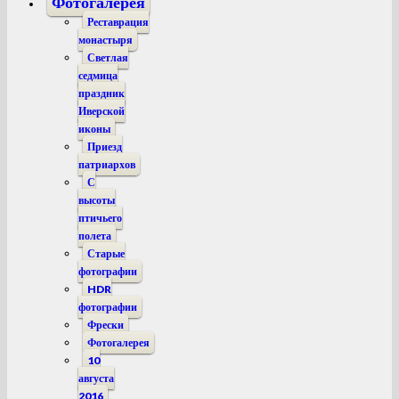
Фотогалерея
Реставрация
монастыря
Светлая
седмица
праздник
Иверской
иконы
Приезд
патриархов
С
высоты
птичьего
полета
Старые
фотографии
HDR
фотографии
Фрески
Фотогалерея
10
августа
2016