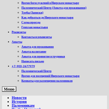
Время богослужений в Иверском монастыре
Паломнический Центр (Анкета для проживания)
Требы (Записки)
Как добраться до Иверского монастыря
Схема проезда
Генплан монастыря
Реквизиты
Контакты и реквизиты
Анкеты
Анкета для проживания
Анкета на питание
Анкета для принятие в трудники
Написать письмо
+7-903-2677979
Паломнический Центр
Время для посещений Иверского монастыря
Комнаты для размещения паломников
Меню
Новости
История
Паломникам