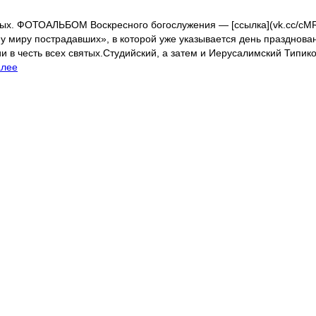
тых. ФОТОАЛЬБОМ Воскресного богослужения — [ссылка](vk.cc/cMRY
сему миру пострадавших», в которой уже указывается день праздн
 в честь всех святых.Студийский, а затем и Иерусалимский Типико
алее