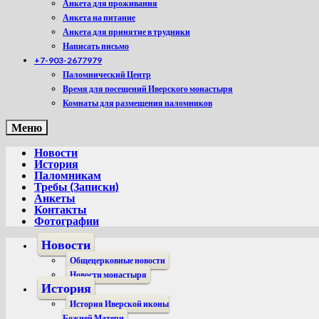
Анкета для проживания
Анкета на питание
Анкета для принятие в трудники
Написать письмо
+7-903-2677979
Паломнический Центр
Время для посещений Иверского монастыря
Комнаты для размещения паломников
Меню
Новости
История
Паломникам
Требы (Записки)
Анкеты
Контакты
Фотографии
Новости
Общецерковные новости
Новости монастыря
История
История Иверской иконы
Божией Матери