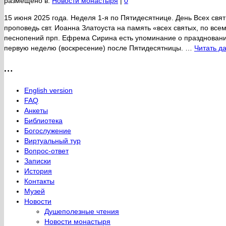
размещено в:
Новости монастыря
|
0
15 июня 2025 года. Неделя 1-я по Пятидесятнице. День Всех свя
проповедь свт. Иоанна Златоуста на память «всех святых, по в
песнопений прп. Ефрема Сирина есть упоминание о праздновании
первую неделю (воскресение) после Пятидесятницы. …
Читать д
…
English version
FAQ
Анкеты
Библиотека
Богослужение
Виртуальный тур
Вопрос-ответ
Записки
История
Контакты
Музей
Новости
Душеполезные чтения
Новости монастыря