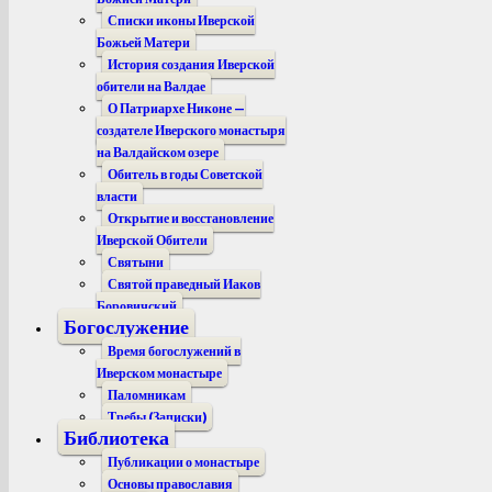
Списки иконы Иверской
Божьей Матери
История создания Иверской
обители на Валдае
О Патриархе Никоне —
создателе Иверского монастыря
на Валдайском озере
Обитель в годы Советской
власти
Открытие и восстановление
Иверской Обители
Святыни
Святой праведный Иаков
Боровичский
Богослужение
Время богослужений в
Иверском монастыре
Паломникам
Требы (Записки)
Библиотека
Публикации о монастыре
Основы православия