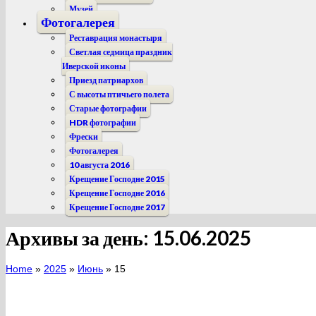
Музей
Фотогалерея
Реставрация монастыря
Светлая седмица праздник
Иверской иконы
Приезд патриархов
С высоты птичьего полета
Старые фотографии
HDR фотографии
Фрески
Фотогалерея
10 августа 2016
Крещение Господне 2015
Крещение Господне 2016
Крещение Господне 2017
Архивы за день: 15.06.2025
Home
»
2025
»
Июнь
»
15