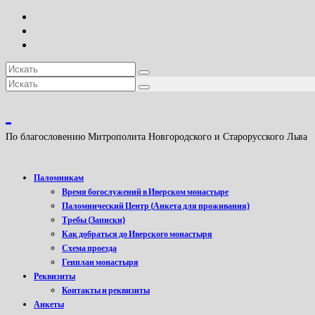
Искать:
Искать:
По благословению Митрополита Новгородского и Старорусского Льва
Паломникам
Время богослужений в Иверском монастыре
Паломнический Центр (Анкета для проживания)
Требы (Записки)
Как добраться до Иверского монастыря
Схема проезда
Генплан монастыря
Реквизиты
Контакты и реквизиты
Анкеты