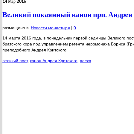
14
Мар 2016
Великий покаянный канон прп. Андрея
размещено в:
Новости монастыря
|
0
14 марта 2016 года, в понедельник первой седмицы Великого пос
братского хора под управлением регента иеромонаха Бориса (Гри
преподобного Андрея Критского.
великий пост
,
канон Андрея Критского
,
пасха