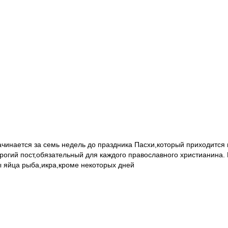
чинается за семь недель до праздника Пасхи,который приходится в
трогий пост,обязательный для каждого православного христианина.
ы яйца рыба,икра,кроме некоторых дней