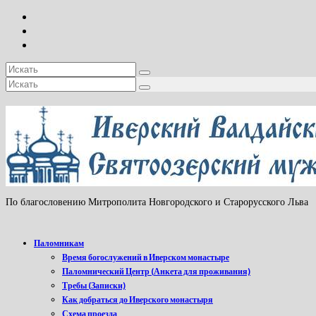
Искать:
Искать:
По благословению Митрополита Новгородского и Старорусского Льва
Паломникам
Время богослужений в Иверском монастыре
Паломнический Центр (Анкета для проживания)
Требы (Записки)
Как добраться до Иверского монастыря
Схема проезда