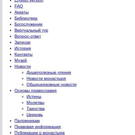
English version
FAQ
Анкеты
Библиотека
Богослужение
Виртуальный тур
Вопрос-ответ
Записки
История
Контакты
Музей
Новости
Душеполезные чтения
Новости монастыря
Общецерковные новости
Основы православия
Истины
Молитвы
Таинства
Церковь
Паломникам
Правовая информация
Публикации о монастыре