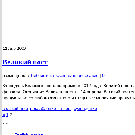
11
Апр 2007
Великий пост
размещено в:
Библиотека
,
Основы православия
|
0
Календарь Великого поста на примере 2012 года. Великий пост на
февраля. Окончание Великого поста – 14 апреля. Великий пост,с
продукты: мясо любого животного и птицы все молочные продукт
великий пост
,
послабление на пост
,
сухоядение
«
1
2
…