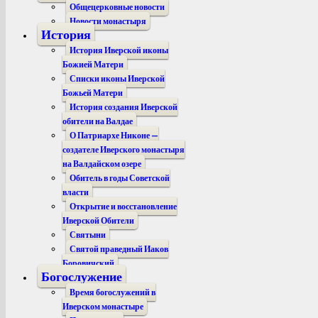
Общецерковные новости
Новости монастыря
История
История Иверской иконы
Божией Матери
Списки иконы Иверской
Божьей Матери
История создания Иверской
обители на Валдае
О Патриархе Никоне —
создателе Иверского монастыря
на Валдайском озере
Обитель в годы Советской
власти
Открытие и восстановление
Иверской Обители
Святыни
Святой праведный Иаков
Боровичский
Богослужение
Время богослужений в
Иверском монастыре