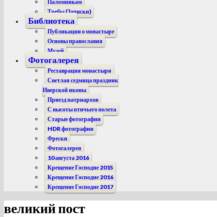
Паломникам
Требы (Записки)
Библиотека
Публикации о монастыре
Основы православия
Музей
Фотогалерея
Реставрация монастыря
Светлая седмица праздник
Иверской иконы
Приезд патриархов
С высоты птичьего полета
Старые фотографии
HDR фотографии
Фрески
Фотогалерея
10 августа 2016
Крещение Господне 2015
Крещение Господне 2016
Крещение Господне 2017
великий пост