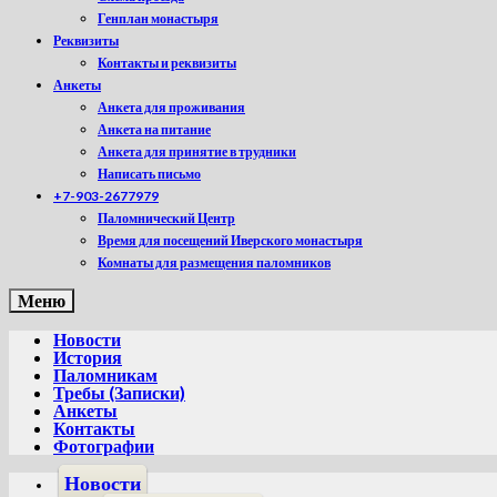
Генплан монастыря
Реквизиты
Контакты и реквизиты
Анкеты
Анкета для проживания
Анкета на питание
Анкета для принятие в трудники
Написать письмо
+7-903-2677979
Паломнический Центр
Время для посещений Иверского монастыря
Комнаты для размещения паломников
Меню
Новости
История
Паломникам
Требы (Записки)
Анкеты
Контакты
Фотографии
Новости