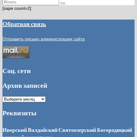
Искать:
[sape count=2]
Обратная связь
Отправить письмо администрации сайта
Соц. сети
Архив записей
Архив
записей
Реквизиты
Иверский Валдайский Святоозерский Богородицкий
мужской монастырь