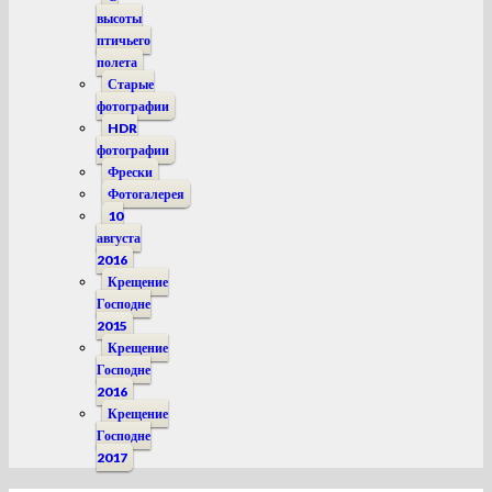
высоты
птичьего
полета
Старые
фотографии
HDR
фотографии
Фрески
Фотогалерея
10
августа
2016
Крещение
Господне
2015
Крещение
Господне
2016
Крещение
Господне
2017