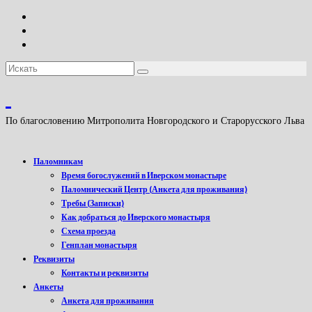
Искать:
По благословению Митрополита Новгородского и Старорусского Льва
Паломникам
Время богослужений в Иверском монастыре
Паломнический Центр (Анкета для проживания)
Требы (Записки)
Как добраться до Иверского монастыря
Схема проезда
Генплан монастыря
Реквизиты
Контакты и реквизиты
Анкеты
Анкета для проживания