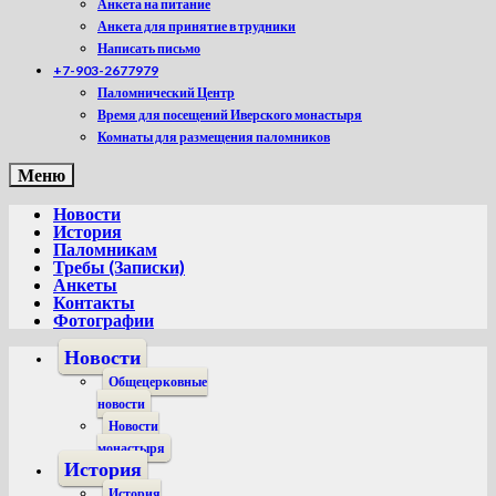
Анкета на питание
Анкета для принятие в трудники
Написать письмо
+7-903-2677979
Паломнический Центр
Время для посещений Иверского монастыря
Комнаты для размещения паломников
Меню
Новости
История
Паломникам
Требы (Записки)
Анкеты
Контакты
Фотографии
Новости
Общецерковные
новости
Новости
монастыря
История
История