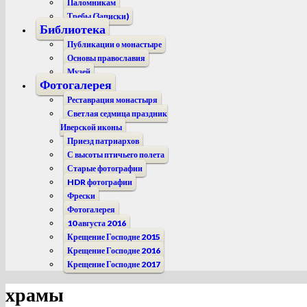
Паломникам
Требы (Записки)
Библиотека
Публикации о монастыре
Основы православия
Музей
Фотогалерея
Реставрация монастыря
Светлая седмица праздник
Иверской иконы
Приезд патриархов
С высоты птичьего полета
Старые фотографии
HDR фотографии
Фрески
Фотогалерея
10 августа 2016
Крещение Господне 2015
Крещение Господне 2016
Крещение Господне 2017
храмы