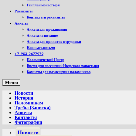
Генплан монастыря
Реквизиты
Контакты и реквизиты
Анкеты
Анкета для проживания
Анкета на питание
Анкета для принятие в трудники
Написать письмо
+7-903-2677979
Паломнический Центр
Время для посещений Иверского монастыря
Комнаты для размещения паломников
Меню
Новости
История
Паломникам
Требы (Записки)
Анкеты
Контакты
Фотографии
Новости