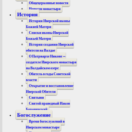
Общецерковные новости
Новости монастыря
История
История Иверской иконы
Божией Матери
Списки иконы Иверской
Божьей Матери
История создания Иверской
обители на Валдае
О Патриархе Никоне —
создателе Иверского монастыря
на Валдайском озере
Обитель в годы Советской
власти
Открытие и восстановление
Иверской Обители
Святыни
Святой праведный Иаков
Боровичский
Богослужение
Время богослужений в
Иверском монастыре