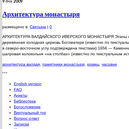
9
Фев 2009
Архитектура монастыря
размещено в:
Святыни
|
0
АРХИТЕКТУРА ВАЛДАЙСКОГО ИВЕРСКОГО МОНАСТЫРЯ Этапы строи
деревянная холодная церковь Богоматери (известно по текстуал
в северо-восточном углу подтверждена текстами) 1656 — Каменн
шатровая колокольня «на столбах» (известно по текстуальным и
архитектура валдая
,
памятники монастыря
,
храмы
,
часовни
…
English version
FAQ
Анкеты
Библиотека
Богослужение
Виртуальный тур
Вопрос-ответ
Записки