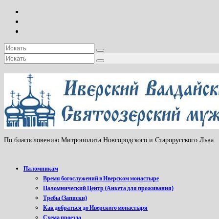
Искать:
Искать:
По благословению Митрополита Новгородского и Старорусского Льва
Паломникам
Время богослужений в Иверском монастыре
Паломнический Центр (Анкета для проживания)
Требы (Записки)
Как добраться до Иверского монастыря
Схема проезда