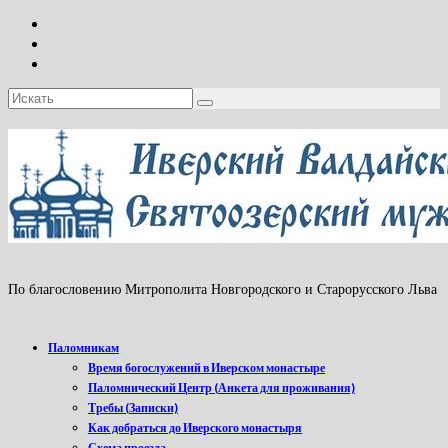
Искать:
По благословению Митрополита Новгородского и Старорусского Льва
Паломникам
Время богослужений в Иверском монастыре
Паломнический Центр (Анкета для проживания)
Требы (Записки)
Как добраться до Иверского монастыря
Схема проезда