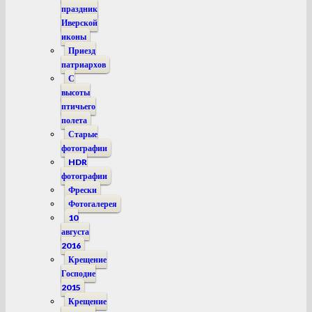
праздник
Иверской
иконы
Приезд
патриархов
С
высоты
птичьего
полета
Старые
фотографии
HDR
фотографии
Фрески
Фотогалерея
10
августа
2016
Крещение
Господне
2015
Крещение