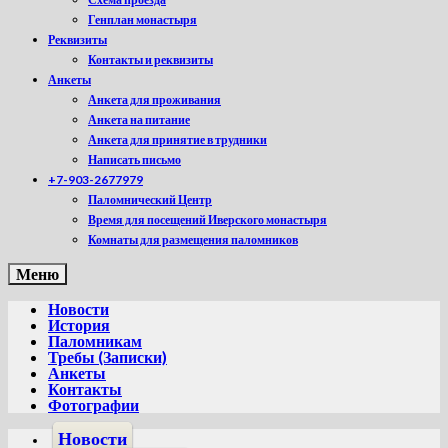
Генплан монастыря
Реквизиты
Контакты и реквизиты
Анкеты
Анкета для проживания
Анкета на питание
Анкета для принятие в трудники
Написать письмо
+7-903-2677979
Паломнический Центр
Время для посещений Иверского монастыря
Комнаты для размещения паломников
Меню
Новости
История
Паломникам
Требы (Записки)
Анкеты
Контакты
Фотографии
Новости