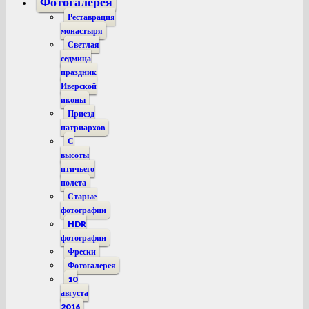
Фотогалерея
Реставрация
монастыря
Светлая
седмица
праздник
Иверской
иконы
Приезд
патриархов
С
высоты
птичьего
полета
Старые
фотографии
HDR
фотографии
Фрески
Фотогалерея
10
августа
2016