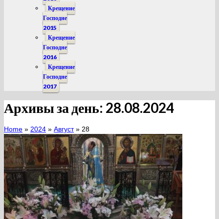
Крещение
Господне
2015
Крещение
Господне
2016
Крещение
Господне
2017
Архивы за день: 28.08.2024
Home
»
2024
»
Август
»
28