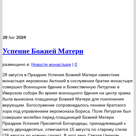
28
Авг 2024
Успение Божией Матери
размещено в:
Новости монастыря
|
0
28 августа в Праздник Успения Божией Матери наместник
монастыря иеромонах Антоний в сослужении братии монастыря
совершил Всенощное бдение и Божественную Литургию в
Иверском соборе.Во время всенощного бдения на центр храма
была вынесена плащанице Божией Матери для поклонения
верующим. Богослужение сопровождалось пением братского
хора под управлением иеромонаха Бориса. Поле Литургии был
совершен молебен перед плащаницей Божией Матери.
Праздник Успения Пресвятой Богородицы, принадлежащий к
числу двунадесятых, отмечается 15 августа по старому стилю
(28 августа по новому стилю). В этот день Святая Церковь