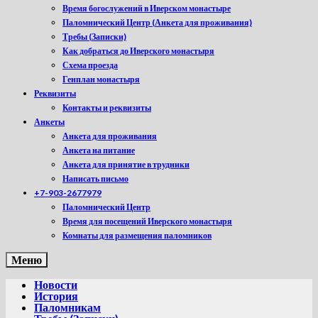
Время богослужений в Иверском монастыре
Паломнический Центр (Анкета для проживания)
Требы (Записки)
Как добраться до Иверского монастыря
Схема проезда
Генплан монастыря
Реквизиты
Контакты и реквизиты
Анкеты
Анкета для проживания
Анкета на питание
Анкета для принятие в трудники
Написать письмо
+7-903-2677979
Паломнический Центр
Время для посещений Иверского монастыря
Комнаты для размещения паломников
Меню
Новости
История
Паломникам